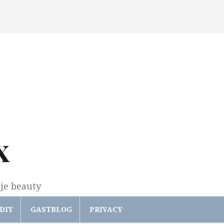
x
gje beauty
DIY
GASTBLOG
PRIVACY