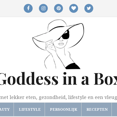
facebook
instagram
pinterest
bloglovin
twitter
Goddess in a Bo
met lekker eten, gezondheid, lifestyle en een vleu
AUTY
LIFESTYLE
PERSOONLIJK
RECEPTEN