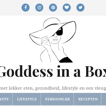
facebook
instagram
pinterest
bloglovin
twitter
Goddess in a Bo
met lekker eten, gezondheid, lifestyle en een vleu
AUTY
LIFESTYLE
PERSOONLIJK
RECEPTEN