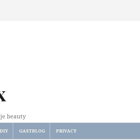
x
gje beauty
DIY
GASTBLOG
PRIVACY